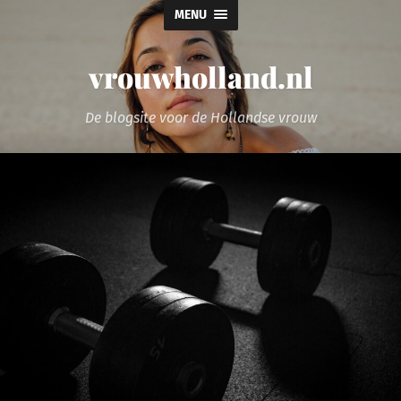
MENU
vrouwholland.nl
De blogsite voor de Hollandse vrouw