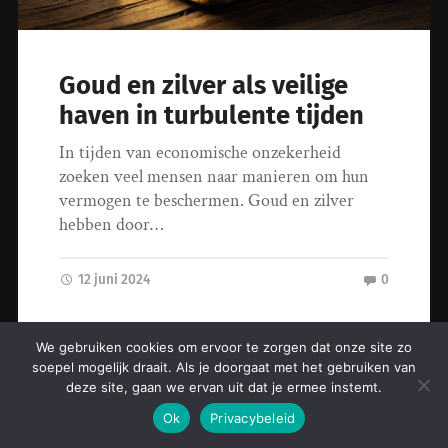
Goud en zilver als veilige
haven in turbulente tijden
In tijden van economische onzekerheid
zoeken veel mensen naar manieren om hun
vermogen te beschermen. Goud en zilver
hebben door…
12 juni 2024
0
We gebruiken cookies om ervoor te zorgen dat onze site zo
soepel mogelijk draait. Als je doorgaat met het gebruiken van
© 2026
vrouwholland.nl
. Thema door
Anders Norén
.
deze site, gaan we ervan uit dat je ermee instemt.
Ok
Privacybeleid