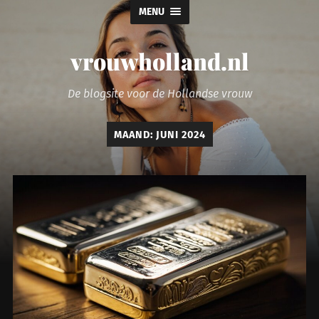
MENU
vrouwholland.nl
De blogsite voor de Hollandse vrouw
MAAND:
JUNI 2024