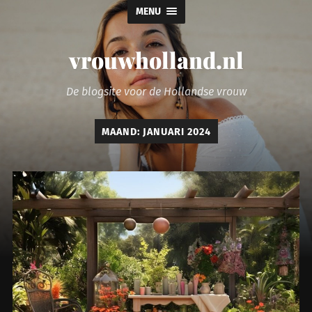
MENU
vrouwholland.nl
De blogsite voor de Hollandse vrouw
MAAND:
JANUARI 2024