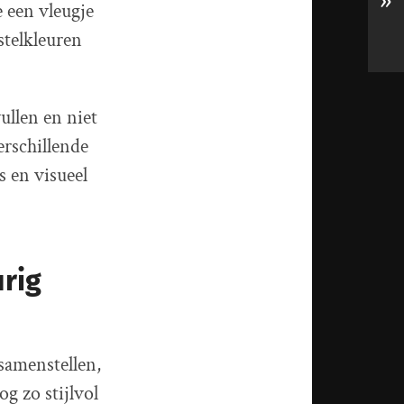
»
e een vleugje
stelkleuren
ullen en niet
erschillende
s en visueel
rig
samenstellen,
og zo stijlvol