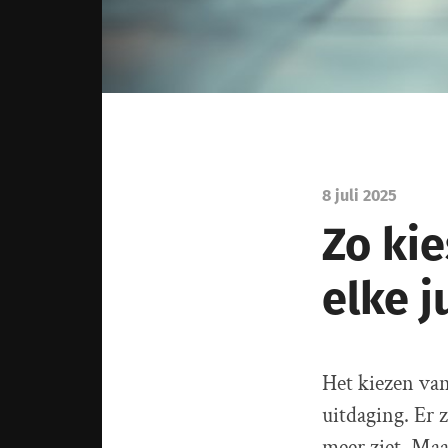
8 juli 2025
Zo kie
elke 
Het kiezen van
uitdaging. Er 
meer ziet. Maa