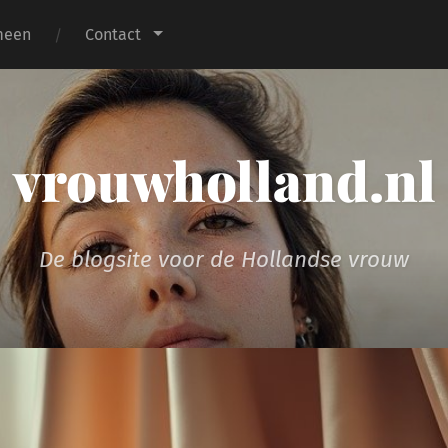
meen
Contact
vrouwholland.nl
De blogsite voor de Hollandse vrouw