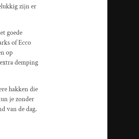
elukkig zijn er
met goede
rks of Ecco
en op
 extra demping
gere hakken die
kun je zonder
nd van de dag.