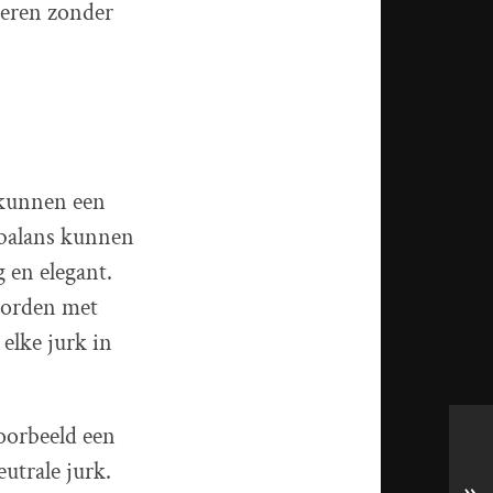
neren zonder
 kunnen een
t balans kunnen
g en elegant.
worden met
 elke jurk in
oorbeeld een
utrale jurk.