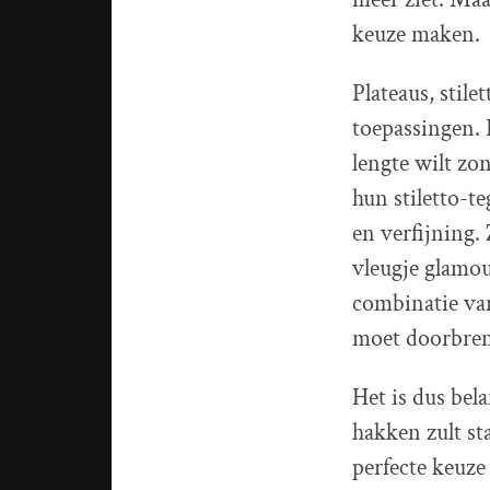
keuze maken.
Plateaus, stil
toepassingen. 
lengte wilt zo
hun stiletto-t
en verfijning.
vleugje glamou
combinatie van
moet doorbre
Het is dus bel
hakken zult st
perfecte keuze