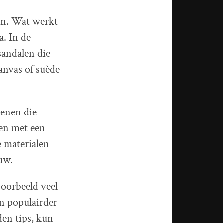
oen. Wat werkt
a. In de
sandalen die
canvas of suède
oenen die
en met een
 materialen
uw.
voorbeeld veel
en populairder
den tips, kun