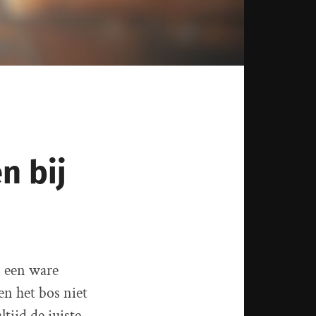
n bij
 een ware
en het bos niet
tijd de juiste