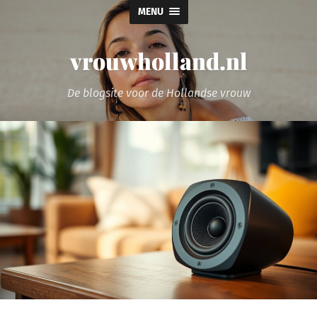
MENU
vrouwholland.nl
De blogsite voor de Hollandse vrouw