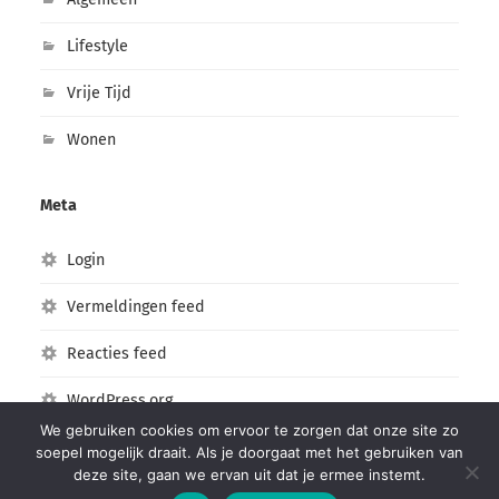
Lifestyle
Vrije Tijd
Wonen
Meta
Login
Vermeldingen feed
Reacties feed
WordPress.org
We gebruiken cookies om ervoor te zorgen dat onze site zo
soepel mogelijk draait. Als je doorgaat met het gebruiken van
deze site, gaan we ervan uit dat je ermee instemt.
© 2026
vrouwholland.nl
. Thema door
Anders Norén
.