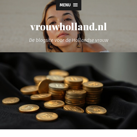
MENU
vrouwholland.nl
De blogsite voor de Hollandse vrouw